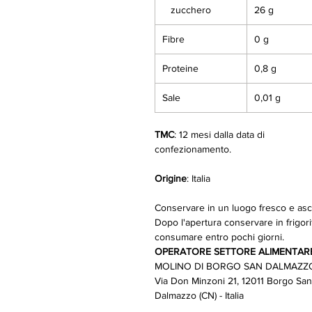
zucchero
26 g
Fibre
0 g
Proteine
0,8 g
Sale
0,01 g
TMC
: 12 mesi dalla data di
confezionamento.
Origine
: Italia
Conservare in un luogo fresco e asci
Dopo l'apertura conservare in frigori
consumare entro pochi giorni.
OPERATORE SETTORE ALIMENTAR
MOLINO DI BORGO SAN DALMAZZ
Via Don Minzoni 21, 12011 Borgo San
Dalmazzo (CN) - Italia