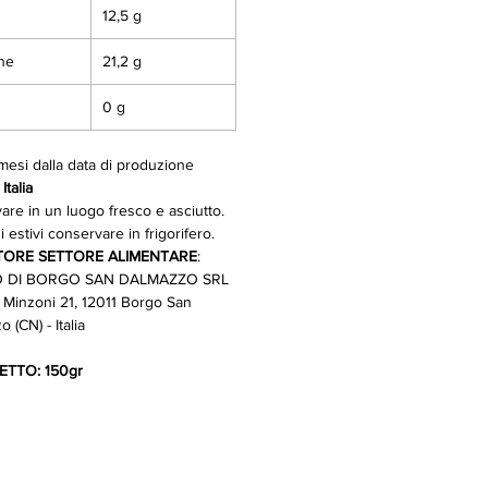
12,5 g
ine
21,2 g
0 g
 mesi dalla data di produzione
Italia
are in un luogo fresco e asciutto.
 estivi conservare in frigorifero.
ORE SETTORE ALIMENTARE
:
 DI BORGO SAN DALMAZZO SRL
 Minzoni 21, 12011 Borgo San
 (CN) - Italia
ETTO: 150gr