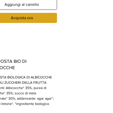
Aggiungi al carrello
Acquista ora
OSTA BIO DI
COCCHE
TA BIOLOGICA DI ALBICOCCHE
LI ZUCCHERI DELLA FRUTTA
nti: Albicocche* 35%, purea di
che* 35%, succo di mela
rato* 30%, addensante: agar agar*;
 limone*. *ingrediente biologico