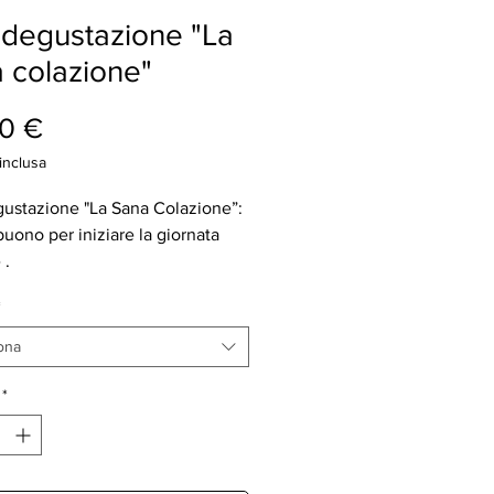
degustazione "La
 colazione"
Prezzo
0 €
inclusa
ustazione "La Sana Colazione”:
 buono per iniziare la giornata
 .
 biscottate classiche, 2x fette
*
te al farro, composte bio di
ca/pesca/ fragola e mandorle per
ona
azione ricca, equilibrata e
mente gustosa per tutta la
*
.