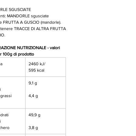
RLE SGUSCIATE
enti: MANDORLE sgusciate
e FRUTTA A GUSCIO (mandorle).
ntenere TRACCE DI ALTRA FRUTTA
IO.
AZIONE NUTRIZIONALE - valori
r 100g di prodotto
ia
2460 kJ/
595 kcal
i
9,1 g
i
grassi
4,4 g
drati
49,9 g
i
hero
3,8 g