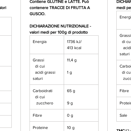
Contiene GLUTINE e LATTE. Può
DICHIAR
ori
contenere TRACCE DI FRUTTA A
medi pe
GUSCIO.
Energ
DICHIARAZIONE NUTRIZIONALE -
valori medi per 100g di prodotto
Grass
Energia
1736 kJ/
di cu
413 kcal
acidi
saturi
Grassi
11,4 g
di cui
Carboi
acidi grassi
1 g
di cu
saturi
zucc
Carboidrati
65 g
Fibre
di cui
zucchero
9 g
Prote
Fibre
0 g
Sale
Proteine
10 g
TMC
:12