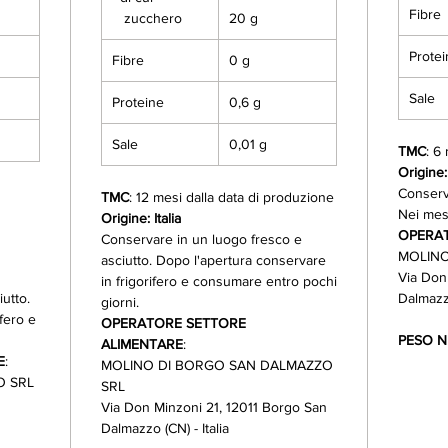
Fibre
zucchero
20 g
Prote
Fibre
0 g
Sale
Proteine
0,6 g
Sale
0,01 g
TMC
: 6
Origine: 
Conserv
TMC
: 12 mesi dalla data di produzione
Nei mesi
Origine: Italia
OPERAT
Conservare in un luogo fresco e
MOLINO
asciutto. Dopo l'apertura conservare
Via Don
in frigorifero e consumare entro pochi
utto.
Dalmazzo
giorni.
fero e
OPERATORE SETTORE
PESO N
ALIMENTARE
:
E
:
MOLINO DI BORGO SAN DALMAZZO
O SRL
SRL
Via Don Minzoni 21, 12011 Borgo San
Dalmazzo (CN) - Italia