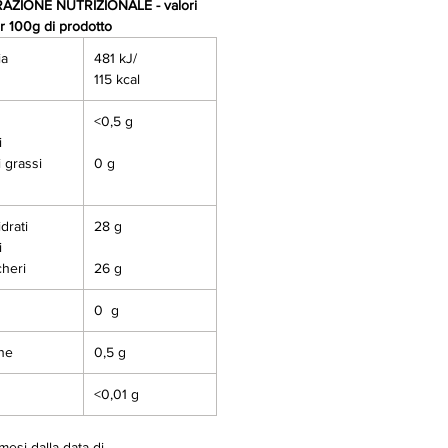
AZIONE NUTRIZIONALE - valori
r 100g di prodotto
ia
481 kJ/
115 kcal
i
<0,5 g
i
 grassi
0 g
drati
28 g
i
heri
26 g
0 g
ine
0,5 g
<0,01 g
 mesi dalla data di