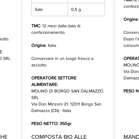
confezi
Sale
0,5 g
Origine
TMC
: 12 mesi dalla data di
confezionamento.
Conserv
iutto.
Dopo l'a
Origine
: Italia
consuma
E
:
O SRL
Conservare in un luogo fresco e
OPERAT
asciutto.
MOLINO
Via Don
OPERATORE SETTORE
Dalmazzo
ALIMENTARE:
MOLINO DI BORGO SAN DALMAZZO
PESO N
SRL
Via Don Minzoni 21, 12011 Borgo San
Dalmazzo (CN) - Italia
PESO NETTO: 350gr
CHE
COMPOSTA BIO ALLE
MAND