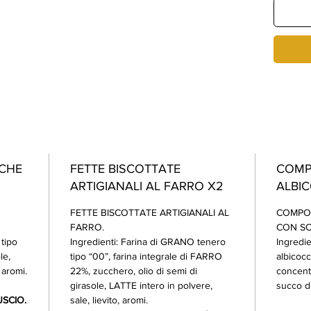
ICHE
FETTE BISCOTTATE
COMP
ARTIGIANALI AL FARRO X2
ALBI
FETTE BISCOTTATE ARTIGIANALI AL
COMPOS
FARRO.
CON SO
tipo
Ingredienti: Farina di GRANO tenero
Ingredie
le,
tipo “00”, farina integrale di FARRO
albicoc
 aromi.
22%, zucchero, olio di semi di
concent
girasole, LATTE intero in polvere,
succo di
USCIO.
sale, lievito, aromi.