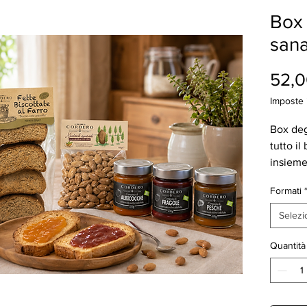
Box 
sana
52,0
Imposte 
Box deg
tutto il
insieme
2x fette
Formati
biscotta
albicoc
Selezi
una col
natural
Quantità
famiglia