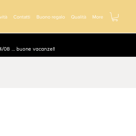
vità
Contatti
Buono regalo
Qualità
More
/08 ... buone vacanze!!