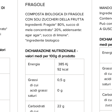
FRAGOLE
 DI
MANDO
Ingredi
COMPOSTA BIOLOGICA DI FRAGOLE
Contien
CON SOLI ZUCCHERI DELLA FRUTTA
Può co
Ingredienti: Fragole* 80%, succo di
rato*
A GUSC
mela concentrato* 20%, addensante:
i
agar agar*; succo di limone*.
DICHIAR
*ingrediente biologico
medi pe
ori
DICHIARAZIONE NUTRIZIONALE -
Energ
valori medi per 100g di prodotto
Energia
385 Kj
Grass
92 kcal
di cu
acidi 
Grassi
0,5 g
saturi
di cui
acidi grassi
0 g
Carboi
saturi
di cu
zucc
Carboidrati
22 g
di cui