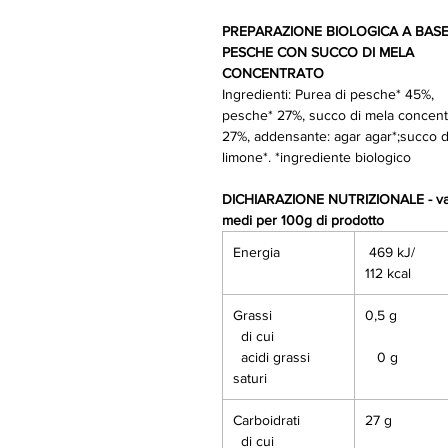
PREPARAZIONE BIOLOGICA A BASE
PESCHE CON SUCCO DI MELA
CONCENTRATO
Ingredienti: Purea di pesche* 45%,
pesche* 27%, succo di mela concent
27%, addensante: agar agar*;succo d
limone*. *ingrediente biologico
DICHIARAZIONE NUTRIZIONALE - val
medi per 100g di prodotto
Energia
469 kJ/
112 kcal
Grassi
0,5 g
di cui
acidi grassi
0 g
saturi
Carboidrati
27 g
di cui