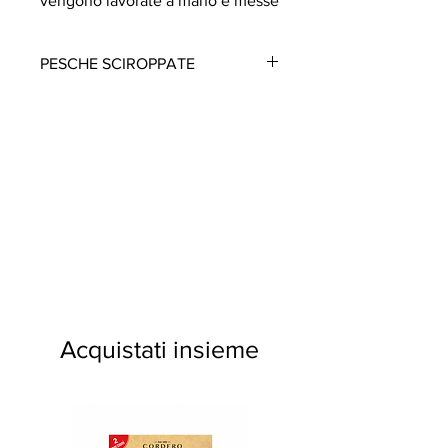
vengono lavorate a mano e messe
sotto sciroppo.
PESCHE SCIROPPATE
PESCHE SCIROPPATE
Ingredienti
: Pesche 67%, Acqua,
Zucchero
DICHIARAZIONE NUTRIZIONALE -
valori medi per 100g di prodotto
Energia
330 kJ/
78 kcal
Grassi
0,5 g
di cui
acidi grassi saturi
0,1 g
Acquistati insieme
Carboidrati
18 g
di cui
zuccheri
17 g