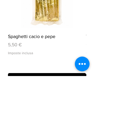
Spaghetti cacio e pepe
VEGGY CHIPS
Prezzo
Prezzo
5,50 €
6,50 €
Imposte inclusa
Imposte inclusa
Aggiungi