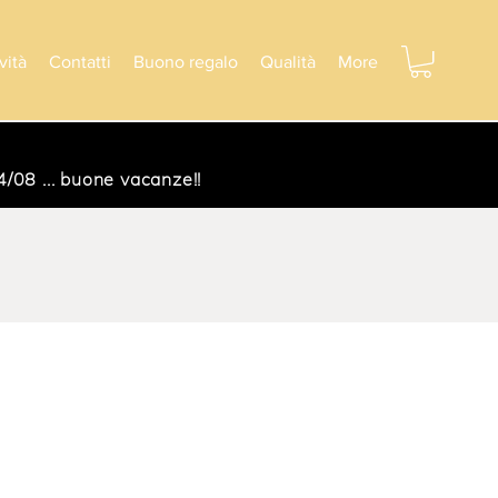
vità
Contatti
Buono regalo
Qualità
More
/08 ... buone vacanze!!