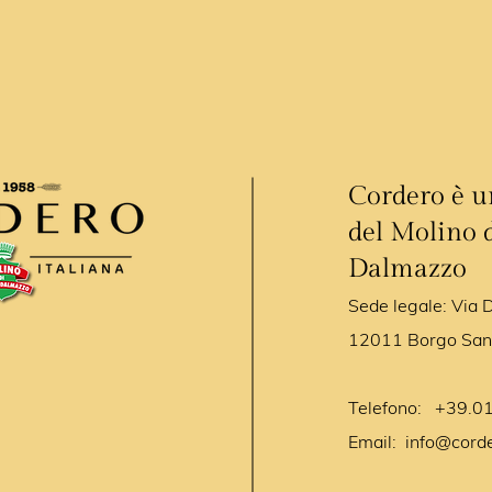
Cordero è 
del M
olino
Dalmazzo
Sede legale: Via 
12011 Borgo San
Telefono: +39.0
Email:
info@cord