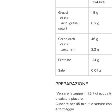
324 kcal
Grassi
1,5 g
di cui
acidi grassi
0,2 g
saturi
Carboidrati
46 g
di cui
zuccheri
2,2 g
Proteine
24 g
Sale
0,01 g
PREPARAZIONE
Versare la zuppa in 1,5 lt di acqua f
e salate a piacere.
Cuocere per 45 minuti e servire con
e formaggio