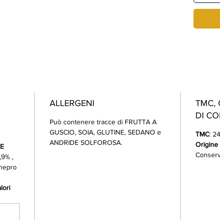
ALLERGENI
TMC, 
DI C
Può contenere tracce di FRUTTA A
GUSCIO, SOIA, GLUTINE, SEDANO e
TMC
: 2
ANDRIDE SOLFOROSA.
Origine 
IE
Conserva
,9% ,
inepro
ori