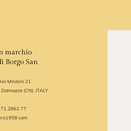
un marchio
di Borgo San
Don Minzoni 21
 Dalmazzo (CN), ITALY
171.2662.77
ero1958.com