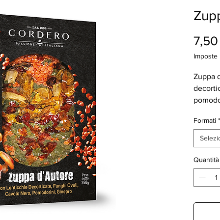
Zupp
7,50
Imposte 
Zuppa d
decortic
pomodo
Formati
Selezi
Quantità