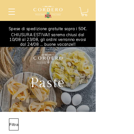
Spese di spedizione gratuite sopra i 50€.
CHIUSURA ESTIVA!! saremo chiusi dal
10/08 al 23/08, gli ordini verranno evasi
dal 24/08 ... buone vacanze!!
Paste
Filtra