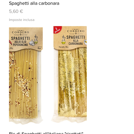
Spaghetti alla carbonara
Prezzo
5,60 €
Imposte inclusa
Bis di Spaghetti all'italiana "risottati"