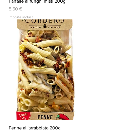
Farfalle ai funghi misti 200g
Prezzo
5,50 €
Imposte inclusa
Penne all'arrabbiata 200g