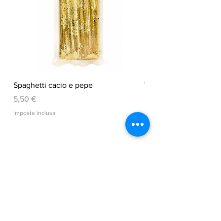
Spaghetti cacio e pepe
VEGGY CHIPS
Prezzo
Prezzo
5,50 €
6,50 €
Imposte inclusa
Imposte inclusa
Aggiungi