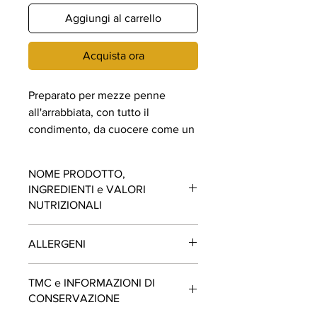
Aggiungi al carrello
Acquista ora
Preparato per mezze penne
all'arrabbiata, con tutto il
condimento, da cuocere come un
"risotto" aggiungendo solo acqua
e sale, e mescolare fino a fine
NOME PRODOTTO,
cottura
INGREDIENTI e VALORI
NUTRIZIONALI
PREPARATO PER MEZZE PENNE
ALLERGENI
ALL'ARRABBIATA
Ingredienti
: Pasta di semola di
GRANO
Contiene GLUTINE. Può contenere
duro 93 % , pomodoro, aglio, carota,
TMC e INFORMAZIONI DI
tracce di ANIDRIDE SOLFOROSA,
cipolla, peperoncino 0,3%, prezzemolo
CONSERVAZIONE
FRUTTA A GUSCIO, SEDANO, SOIA e
DICHIARAZIONE NUTRIZIONALE -
SENAPE.