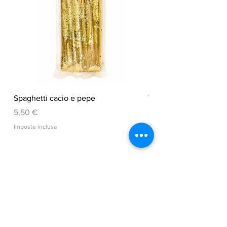
Proteine
7,5 g
Sale
0,002 g
Spaghetti cacio e pepe
VEGGY CHIPS
Prezzo
Prezzo
5,50 €
6,50 €
Imposte inclusa
Imposte inclusa
Aggiungi