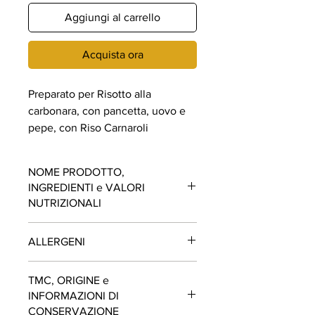
Aggiungi al carrello
Acquista ora
Preparato per Risotto alla
carbonara, con pancetta, uovo e
pepe, con Riso Carnaroli
NOME PRODOTTO,
INGREDIENTI e VALORI
NUTRIZIONALI
PREPARATO PER RISOTTO ALLA
ALLERGENI
CARBONARA
Ingredienti: Riso Carnaroli 93,6%,
Contiene LATTE, GLUTINE, UOVA. Può
preparato in polvere per salsa alla
TMC, ORIGINE e
contenere tracce di FRUTTA A
carbonara 3% (amidi,
FORMAGGIO
in
INFORMAZIONI DI
GUSCIO, SOIA, SOLFITI e SEDANO.
polvere (
FORMAGGIO
stagionato
CONSERVAZIONE