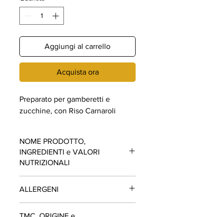
Aggiungi al carrello
Acquista ora
Preparato per gamberetti e
zucchine, con Riso Carnaroli
NOME PRODOTTO,
INGREDIENTI e VALORI
NUTRIZIONALI
PREPARATO PER RISOTTO CON
ALLERGENI
GAMBERETTI E ZUCCHINE
Ingredienti: Riso carnaroli 94,6%,
Contiene PESCE (GAMBERETTI). Può
zucchine 2%,
GAMBERETTI
liofilizzati
TMC, ORIGINE e