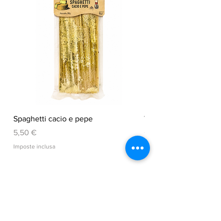
Spaghetti cacio e pepe
VEGGY CHIPS
Prezzo
Prezzo
5,50 €
6,50 €
Imposte inclusa
Imposte inclusa
Aggiungi