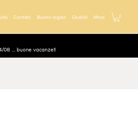
vità
Contatti
Buono regalo
Qualità
More
/08 ... buone vacanze!!