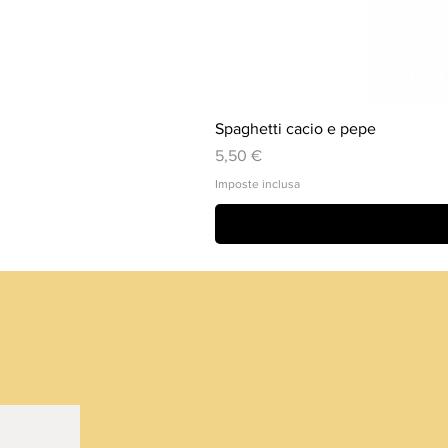
Spaghetti cacio e pepe
Prezzo
5,50 €
Imposte inclusa