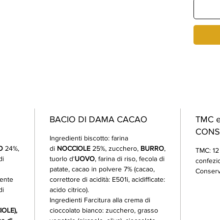
CIOCCO
DAMA 
AL CI
BACIO DI DAMA CACAO
TMC e
CONS
Ingredienti biscotto: farina
O
24%,
di
NOCCIOLE
25%, zucchero,
BURRO
,
TMC: 12 
di
tuorlo d'
UOVO
, farina di riso, fecola di
confezi
patate, cacao in polvere 7% (cacao,
Conserva
dente
correttore di acidità: E501i, acidifficate:
di
acido citrico).
Ingredienti Farcitura alla crema di
OLE),
cioccolato bianco: zucchero, grasso