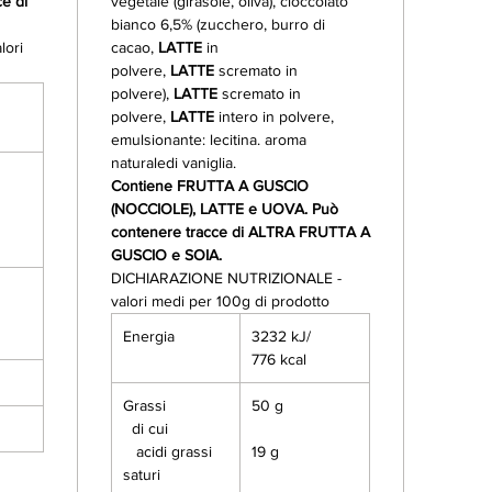
e di
vegetale (girasole, oliva), cioccolato
bianco 6,5% (zucchero, burro di
ori
cacao,
LATTE
in
polvere,
LATTE
scremato in
polvere),
LATTE
scremato in
polvere,
LATTE
intero in polvere,
emulsionante: lecitina. aroma
naturaledi vaniglia.
Contiene FRUTTA A GUSCIO
(NOCCIOLE), LATTE e UOVA. Può
contenere tracce di ALTRA FRUTTA A
GUSCIO e SOIA.
DICHIARAZIONE NUTRIZIONALE -
valori medi per 100g di prodotto
Energia
3232 kJ/
776 kcal
Grassi
50 g
di cui
acidi grassi
19 g
saturi