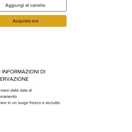
LATO FONDENTE + 1 BACIO DI
Aggiungi al carrello
AL CACAO FARCITO DI CREMA
OCCOLATO BIANCO
Acquista ora
 INFORMAZIONI DI
ERVAZIONE
mesi dalla data di
onamento
re in un luogo fresco e asciutto.