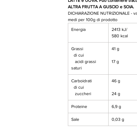
LATTE e UOVA. Può contenere tracc
ALTRA FRUTTA A GUSCIO e SOIA.
DICHIARAZIONE NUTRIZIONALE - val
medi per 100g di prodotto
Energia
2413 kJ/
580 kcal
Grassi
41 g
di cui
acidi grassi
17 g
saturi
Carboidrati
46 g
di cui
zuccheri
24 g
Proteine
6,9 g
Sale
0,03 g