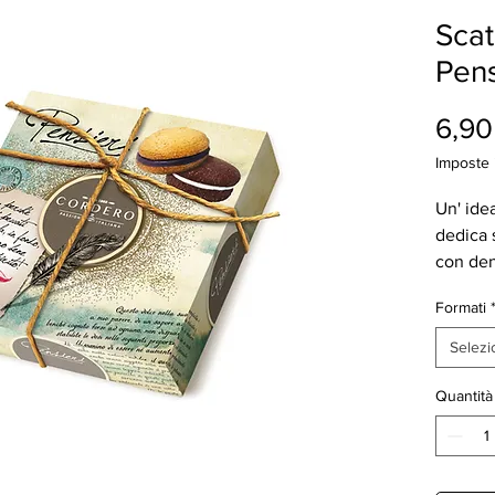
Scat
Pens
6,90
Imposte 
Un' ide
dedica 
con den
crema f
Formati
bianco
CONTIE
Selezi
i peccat
LA CON
Quantità
BACI D
CONFEZ
BACIO 