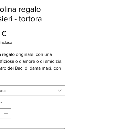
olina regalo
ieri - tortora
Prezzo
 €
inclusa
a regalo originale, con una
sfiziosa o d'amore o di amicizia,
tro dei Baci di dama maxi, con
ondente e con crema cioccolato
*
 - QUESTA SCATOLINA
NE LA FRASE: "Perché in fondo
ona
i di gola fanno bene allo spirito!"
FEZIONA CONTIENE DUE MAXI
*
I DAMA SENZA GLUTINE,
IONATI SINGOLARMENTE: 1
DI DAMA FARCITO DI