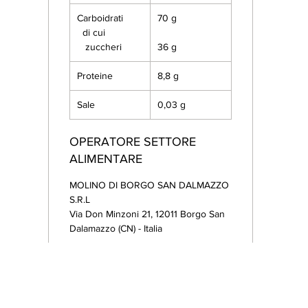
Carboidrati
70 g
di cui
zuccheri
36 g
Proteine
8,8 g
Sale
0,03 g
OPERATORE SETTORE
ALIMENTARE
MOLINO DI BORGO SAN DALMAZZO
S.R.L
Via Don Minzoni 21, 12011 Borgo San
Dalamazzo (CN) - Italia