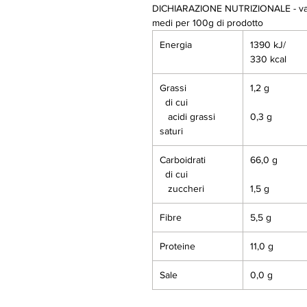
DICHIARAZIONE NUTRIZIONALE - val
medi per 100g di prodotto
Energia
1390 kJ/
330 kcal
Grassi
1,2 g
di cui
acidi grassi
0,3 g
saturi
Carboidrati
66,0 g
di cui
zuccheri
1,5 g
Fibre
5,5 g
Proteine
11,0 g
Sale
0,0 g