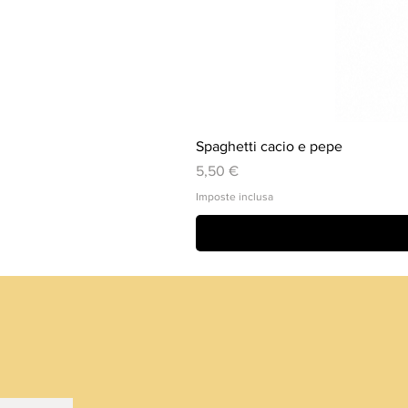
Spaghetti cacio e pepe
Prezzo
5,50 €
Imposte inclusa