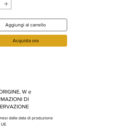
 vitamine. Il suo utilizzo è
ato per la realizzazione di pizze
larmente fragranti. In sacchetto
Aggiungi al carrello
Acquista ora
ORIGINE, W e
MAZIONI DI
ERVAZIONE
mesi dalla data di produzione
: UE