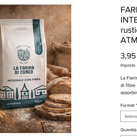
FAR
INTE
rust
AT
3,95
Imposte 
La Farin
di fibre
assorbi
una min
Formati
Assicur
prolung
Selezi
apporto 
partico
Quantità
di elem