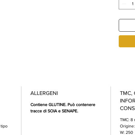
crusca e
consigli
partico
ATM.
ALLERGENI
TMC, 
INFOR
Contiene GLUTINE. Può contenere
CONS
tracce di SOIA e SENAPE.
TMC: 8 
tipo
Origine
W: 250