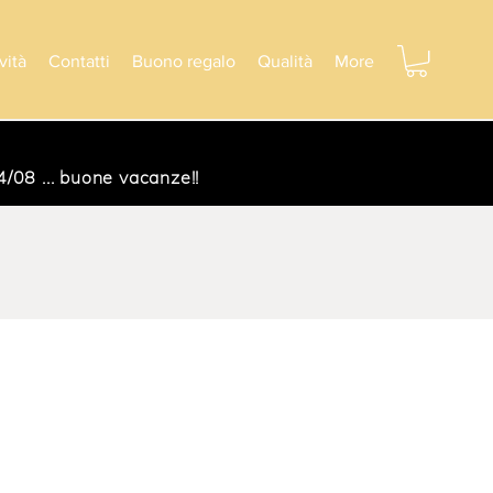
vità
Contatti
Buono regalo
Qualità
More
/08 ... buone vacanze!!