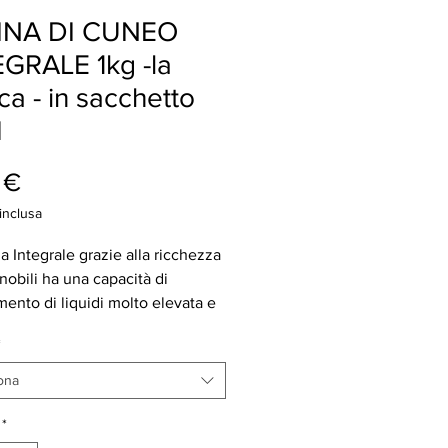
INA DI CUNEO
GRALE 1kg -la
ica - in sacchetto
M
Prezzo
 €
inclusa
a Integrale grazie alla ricchezza
 nobili ha una capacità di
mento di liquidi molto elevata e
ore tendenza alla lievitazione.
*
a un'ottima resa produttiva e una
ata durata dell'impasto. Ha un
ona
di glucidi e calorie
larmente basso e dosi superiori
*
enti nutrienti come proteine,